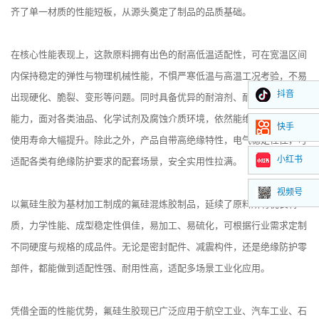
齐了单一材质的性能短板，从源头奠定了制品的品质基础。
在核心性能表现上，这款原料拥有出色的耐高低温适配性，可在宽温区间
内保持稳定的弹性与物理机械性能，不惧严寒低温与高温工况考验，不易
抖音
出现硬化、脆裂、变形等问题。同时具备优异的耐溶剂、耐油耐化学腐蚀
能力，面对各类油品、化学试剂及腐蚀介质环境，依然能维持结构完整，
快手
使用寿命大幅提升。除此之外，产品自带高绝缘特性，电气稳定性佳，可
小红书
适配各类有绝缘防护要求的配套场景，安全实用性拉满。
视频号
以氟硅生胶为基材加工制成的氟硅混炼胶制品，延续了原料所有优良特
质，力学性能、成型稳定性俱佳，易加工、易硫化，可根据行业需求定制
不同硬度与规格的成品件。无论是密封配件、减震构件，还是绝缘防护零
部件，都能做到适配性强、耐用性高，适配多场景工业化应用。
凭借全面的性能优势，氟硅生胶现已广泛应用于航空工业、汽车工业、石