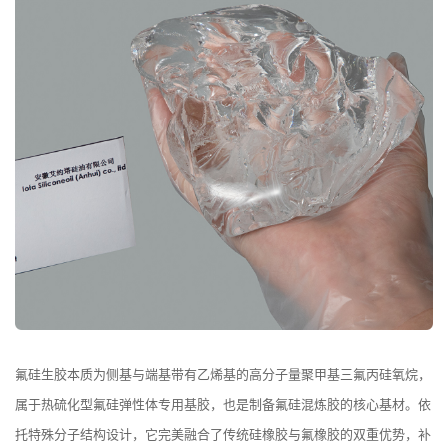
氟硅生胶本质为侧基与端基带有乙烯基的高分子量聚甲基三氟丙硅氧烷，
属于热硫化型氟硅弹性体专用基胶，也是制备氟硅混炼胶的核心基材。依
托特殊分子结构设计，它完美融合了传统硅橡胶与氟橡胶的双重优势，补