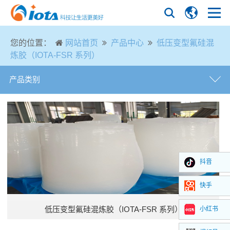
您的位置：
网站首页
产品中心
低压变型氟硅混
炼胶（IOTA-FSR 系列）
产品类别
硅油
苯基硅橡胶
抖音
甲基生胶
快手
甲基乙烯基生胶
低压变型氟硅混炼胶（IOTA-FSR 系列）
小红书
氟硅生胶