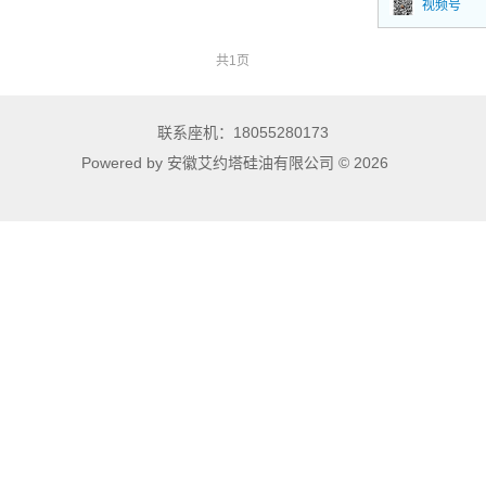
视频号
低压变型氟硅混炼胶（IOTA-FSR 系列）
共1页
耐高温硅橡胶
联系座机：18055280173
通用耐高温硅橡胶
Powered by 安徽艾约塔硅油有限公司 © 2026