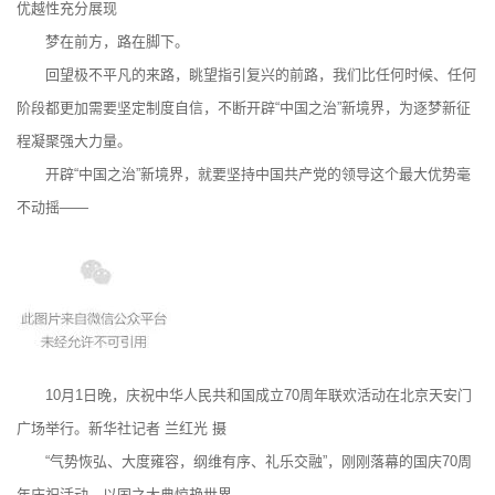
优越性充分展现
梦在前方，路在脚下。
回望极不平凡的来路，眺望指引复兴的前路，我们比任何时候、任何
阶段都更加需要坚定制度自信，不断开辟“中国之治”新境界，为逐梦新征
程凝聚强大力量。
开辟“中国之治”新境界，就要坚持中国共产党的领导这个最大优势毫
不动摇——
10月1日晚，庆祝中华人民共和国成立70周年联欢活动在北京天安门
广场举行。新华社记者 兰红光 摄
“气势恢弘、大度雍容，纲维有序、礼乐交融”，刚刚落幕的国庆70周
年庆祝活动，以国之大典惊艳世界。