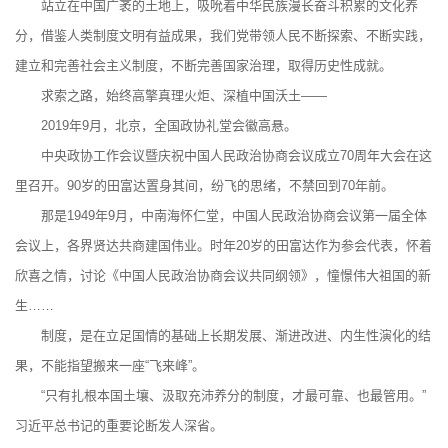
站立在中国广袤的土地上，吸吮着中华民族漫长奋斗积累的文化养
分，借鉴人类制度文明有益成果，我们党带领人民不断探索、不断实践，
建立和完善社会主义制度，不断完善国家治理，取得历史性成就。
求索之路，始终高擎真理火炬、深植中国沃土——
2019年9月，北京，全国政协礼堂会徽高悬。
中央政协工作会议暨庆祝中国人民政治协商会议成立70周年大会在这
里召开。90岁的田富达置身其间，纷飞的思绪，不禁回到70年前。
那是1949年9月，中南海怀仁堂，中国人民政治协商会议第一届全体
会议上，各界贤达共商建国伟业。时年20岁的田富达作为参会代表，怀着
欣喜之情，讨论《中国人民政治协商会议共同纲领》，憧憬伟大祖国的新
生……
制度，是在立足国情的基础上长期发展、渐进改进、内生性演化的结
果，不能指望搬来一座“飞来峰”。
“只有扎根本国土壤、汲取充沛养分的制度，才最可靠、也最管用。”
习近平总书记的重要论断发人深省。