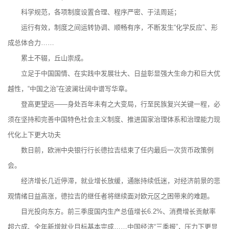
科学规范，各项制度设置合理、程序严密、于法周延；
运行有效，制度之间运转协调、顺畅有序，不断发生“化学反应”、形
成总体合力……
累土不辍，丘山崇成。
立足于中国国情、在实践中发展壮大、日益彰显强大生命力和巨大优
越性，“中国之治”在波澜壮阔中谱写华章。
登高更望远——身处百年未有之大变局，行至民族复兴关键一程，必
须在坚持和完善中国特色社会主义制度、推进国家治理体系和治理能力现
代化上下更大功夫
数日前，欧洲中央银行行长德拉吉结束了任内最后一次货币政策例
会。
经济增长几近停滞，就业增长放缓，通胀持续低迷，对经济前景的悲
观情绪日益高涨，德拉吉的继任者将继续面对欧元区之困带来的难题。
目光投向东方。前三季度国内生产总值增长6.2%、消费增长贡献率
超六成、全年新增就业目标基本完成……中国经济“三季报”，压力下更显