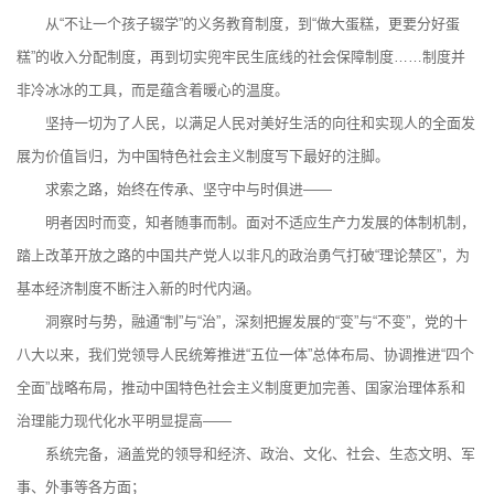
从“不让一个孩子辍学”的义务教育制度，到“做大蛋糕，更要分好蛋
糕”的收入分配制度，再到切实兜牢民生底线的社会保障制度……制度并
非冷冰冰的工具，而是蕴含着暖心的温度。
坚持一切为了人民，以满足人民对美好生活的向往和实现人的全面发
展为价值旨归，为中国特色社会主义制度写下最好的注脚。
求索之路，始终在传承、坚守中与时俱进——
明者因时而变，知者随事而制。面对不适应生产力发展的体制机制，
踏上改革开放之路的中国共产党人以非凡的政治勇气打破“理论禁区”，为
基本经济制度不断注入新的时代内涵。
洞察时与势，融通“制”与“治”，深刻把握发展的“变”与“不变”，党的十
八大以来，我们党领导人民统筹推进“五位一体”总体布局、协调推进“四个
全面”战略布局，推动中国特色社会主义制度更加完善、国家治理体系和
治理能力现代化水平明显提高——
系统完备，涵盖党的领导和经济、政治、文化、社会、生态文明、军
事、外事等各方面；