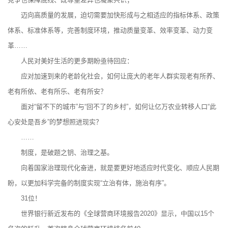
迈向高质量的发展，迫切需要加快形成与之相适应的指标体系、政策
体系、标准体系等，完善制度环境，推动质量变革、效率变革、动力变
革……
人民对美好生活的更多期盼亟待回应：
应对加速到来的老龄化社会，如何让庞大的老年人群实现老有所养、
老有所依、老有所乐、老有所安？
面对“留不下的城市”与“回不了的乡村”，如何让亿万农业转移人口“此
心安处是吾乡”的梦想照进现实？
……
制度，是破题之钥、治理之基。
向着国家治理现代化奋进，就是要更好地适应时代变化、顺应人民期
盼，以更加科学完备的制度实现“立治有体，施治有序”。
31位！
世界银行新近发布的《全球营商环境报告2020》显示，中国以15个