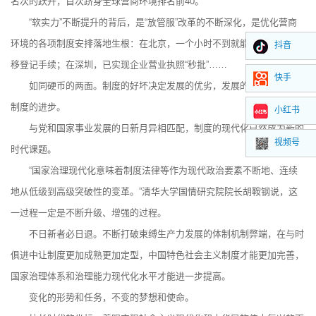
名次的跃升，首次跻身全球营商环境排名前40。
“软实力”不断提升的背后，是“放管服”改革的不断深化，是优化营商
环境的各项制度安排落地生根：在北京，一个小时不到就能办完二手房转
抖音
移登记手续；在深圳，已实现企业营业执照“秒批”……
快手
如同硬币的两面。制度的好坏决定发展的优劣，发展的进程亦能推动
制度的进步。
小红书
与党和国家事业发展的日新月异相匹配，制度的现代化已然成为新的
视频号
时代课题。
“国家治理现代化意味着制度法律等作为现代政治要素不断地、连续
地从低级到高级突破性的变革。”清华大学国情研究院院长胡鞍钢说，这
一过程一定是不断升级、增强的过程。
不日新者必日退。不断打破束缚生产力发展的体制机制弊端，在与时
俱进中让制度更加成熟更加定型，中国特色社会主义制度才能更加完善，
国家治理体系和治理能力现代化水平才能进一步提高。
变化的形势和任务，不变的梦想和使命。