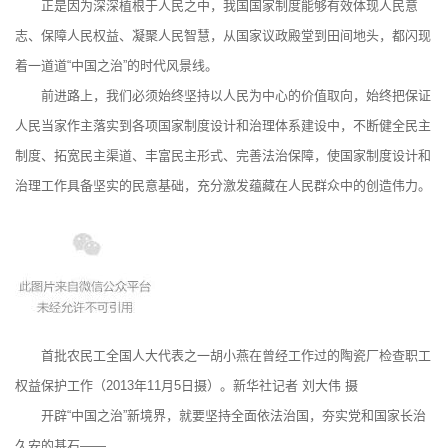
正是因为深深植根于人民之中，我国国家制度能够有效体现人民意
志、保障人民权益、凝聚人民智慧，从国家议政殿堂到田间地头，都闪现
着一道道“中国之治”的时代风景线。
前进路上，我们必须始终坚持以人民为中心的价值取向，始终把保证
人民当家作主落实到各项国家制度设计和治理体系建设中，不断健全民主
制度、拓宽民主渠道、丰富民主形式、完善法治保障，使国家制度设计和
治理工作具备坚实的民意基础，充分激发蕴藏在人民群众中的创造伟力。
首批农民工全国人大代表之一胡小燕在曾经工作过的陶瓷厂检查职工
权益保护工作（2013年11月5日摄）。新华社记者 刘大伟 摄
开辟“中国之治”新境界，就要坚持全面依法治国，夯实党和国家长治
久安的基石——