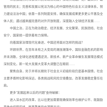
管用的民主；完善和发展以宪法为核心的中国特色社会主义法律体系，努
力建设法治中国；依靠一系列制度安排，确保发展成果更多更公平惠及全
体人民；通过越来越完善的对外开放制度，深度融入全球经济发展……
中国之治，正在为政治稳定、经济发展、文化繁荣、民族团结、社会
安宁、国家统一提供着有力保障。
向着国家治理现代化奋进，中国还将面对怎样的挑战？
环顾世界，在百年未有之大变局的潮涨潮落中，国际金融危机的影响
并未消散，全球化进程遭遇逆流，新技术、新产业革命催生发展理念模式
深刻变化，新一轮大发展大变革大调整已在眼前……
聚焦自身，处于并将长期处于社会主义初级阶段仍是基本国情，社会
主要矛盾转化影响深远，各类挑战和风险交错叠加，改革发展稳定重任在
肩。
更多“发展起来以后的问题”亟待破解：
进入深水区的改革，比以往更加需要既确保效率也维护公平、既鼓励
竞争也保障底线、既尊重差异也凝聚共识；