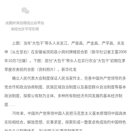
上图：当年“大包干”带头人关友江、严俊昌、严金昌、严学昌、关友
申（从左至右）在安徽省凤阳县小岗村牌楼前合影（新华社记者王雷2008
年10月7日摄）。下图：部分“大包干”带头人在实行农业“大包干”初期在茅
草屋农舍前的合影（资料照片）。新华社发
确立人民代表大会制度保证人民当家作主，完善中国共产党领导的多
党合作和政治协商制度、民族区域自治制度以及基层群众自治制度等基本
政治制度，探索公有制为主体、多种所有制经济共同发展的基本经济制
度……
70年来，中国共产党带领中国人民把马克思主义基本原理同中国具体
实际相结合，解放思想、实事求是，探索形成一整套卓有成效的中国特色
社会主义制度体系，为“中国之治”奠定制度基石。