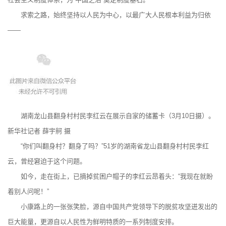
求索之路，始终坚持以人民为中心，以最广大人民根本利益为归依
——
湖南龙山县翻身村村民李红云在展示自家的储蓄卡（3月10日摄）。
新华社记者 薛宇舸 摄
“你们叫翻身村？翻身了吗？”51岁的湖南省龙山县翻身村村民李红
云，曾经窘迫于这个问题。
如今，走在街上，已摘掉贫困户帽子的李红云昂着头：“我现在就盼
着别人问呢！”
小康路上的一张张笑脸，源自中国共产党领导下的脱贫攻坚迸发出的
巨大能量，更源自以人民性为鲜明特质的一系列制度安排。