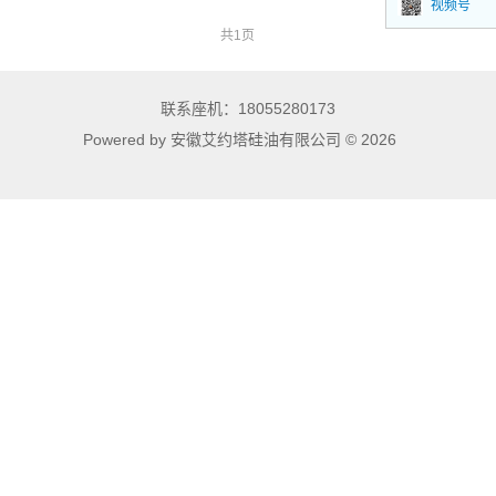
视频号
低压变型氟硅混炼胶（IOTA-FSR 系列）
共1页
耐高温硅橡胶
联系座机：18055280173
通用耐高温硅橡胶
Powered by 安徽艾约塔硅油有限公司 © 2026