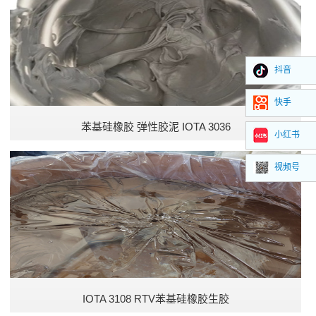
低压变型氟硅混炼胶（IOTA-FSR 系列）
耐高温硅橡胶
抖音
通用耐高温硅橡胶
快手
苯基硅橡胶 弹性胶泥 IOTA 3036
小红书
视频号
IOTA 3108 RTV苯基硅橡胶生胶