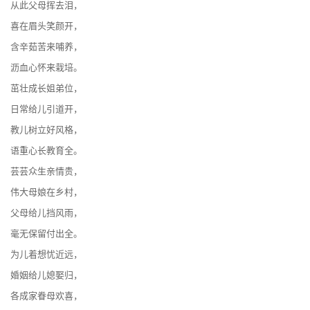
从此父母挥去泪，
喜在眉头笑颜开，
含辛茹苦来哺养，
沥血心怀来栽培。
茁壮成长姐弟位，
日常给儿引道开，
教儿树立好风格，
语重心长教育全。
芸芸众生亲情贵，
伟大母娘在乡村，
父母给儿挡风雨，
毫无保留付出全。
为儿着想忧近远，
婚姻给儿媳娶归，
各成家眷母欢喜，