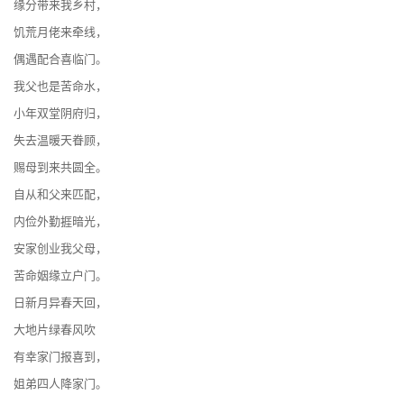
缘分带来我乡村，
饥荒月佬来牵线，
偶遇配合喜临门。
我父也是苦命水，
小年双堂阴府归，
失去温暖天眷顾，
赐母到来共圆全。
自从和父来匹配，
内俭外勤捱暗光，
安家创业我父母，
苦命姻缘立户门。
日新月异春天回，
大地片绿春风吹
有幸家门报喜到，
姐弟四人降家门。