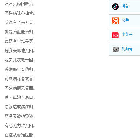
常常买药回医治，
抖音
不得病除心挂全。
快手
听说有个秘方美，
就是胎盘能治归，
小红书
此药有些难寻买，
视频号
是我夫郎他买回。
我夫几次救母回，
香港那年买药归，
药效病除皆欢喜，
不久病情又复回。
总因母她不忌口，
忽视造成病症归，
药名又被她毁迹，
有心无力难买回。
百症从虚难医断，