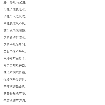
膝下孙儿满家园。
母挂子像长江水，
子挂母人似风吹，
牵挂长流永不息，
慈母恩情像峨巍。
怎料希望付流水，
怎料子儿没孝问，
自甘坠落不争气，
气坏双堂辜负全。
双亲苦郁难开口，
处境不同暗自悲，
忧挂伤身父弃世，
苦郁病缠母命危。
慈母长年病不断，
气管病缠不好归，