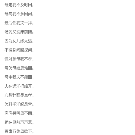
母走我不及时回，
母病我不多回问，
最后任我哭一拜，
汤药又没床前陪。
因为女儿嫁太远，
不得身闲回探问，
愧对慈母我不孝，
亏欠母娘恩难回。
母走我夫不能回，
夫在远洋把船开，
心想辞职尽点孝，
怎料半洋起风雷。
声声哭叫母不回，
跪在灵前声声悲，
百事万休母歇下，