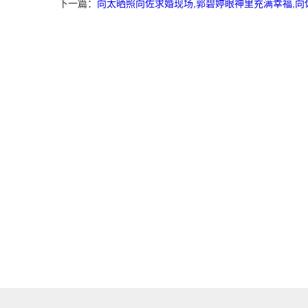
下一篇：
向太晒照向佐求婚现场,郭碧婷眼神里充满幸福,向