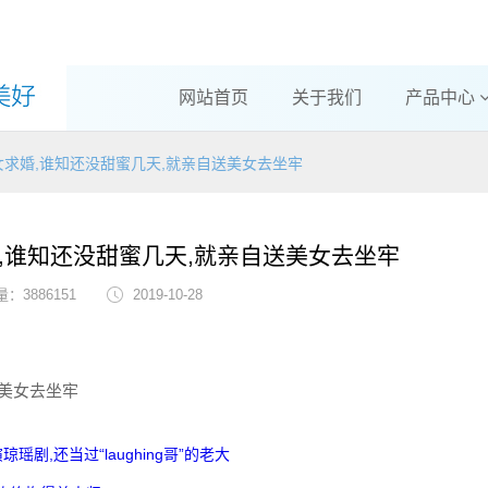
网站首页
关于我们
产品中心
求婚,谁知还没甜蜜几天,就亲自送美女去坐牢
,谁知还没甜蜜几天,就亲自送美女去坐牢
：3886151
2019-10-28
美女去坐牢
剧,还当过“laughing哥”的老大