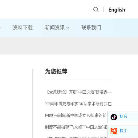
资料下载
新闻资讯
联系我们
为您推荐
【党风建设】开辟“中国之治”新境界——写在党的十
“中国印谱史与印学”国际学术研讨会在杭举行
回顾与前瞻:新中国成立70年来的新闻传播史研究
抖音
制度不能指望“飞来峰”!“中国之治”如何开辟新境界?
快手