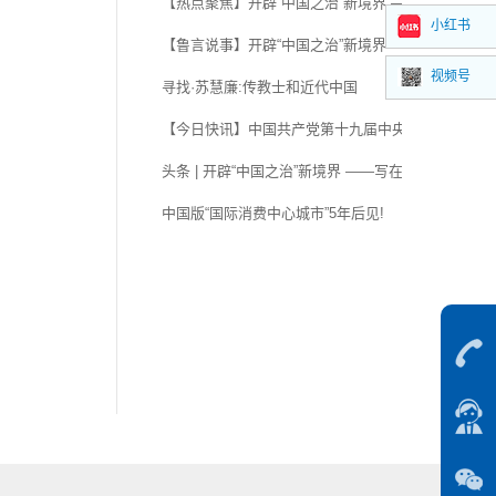
【热点聚焦】开辟“中国之治”新境界 ——写在党的
小红书
【鲁言说事】开辟“中国之治”新境界——写在党的十
视频号
寻找·苏慧廉:传教士和近代中国
【今日快讯】中国共产党第十九届中央委员会第四次
头条 | 开辟“中国之治”新境界 ——写在党的十九届
中国版“国际消费中心城市”5年后见!