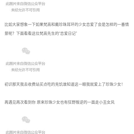
比如大家想象一下如果梵高和戴珍珠耳环的少女恋爱了会是怎样的一番情
景呢？下面看看这位梵高先生的“恋爱日记”
初识那天我去收费站买点吃的充饥谁知道这一眼我就爱上了珍珠少女！
再遇见再次看到你 原来珍珠少女也有狂野叛逆的一面走小丑女风