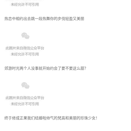
热恋中相约出去跳一段热舞你的步伐轻盈又美丽
郊游时光两个人没事就开始约会了要不要这么甜？
终于修成正果我们结婚啦帅气的梵高和美丽的珍珠少女！