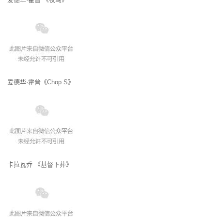
爱德华·霍普《Chop S》
卡拉瓦乔 《基督下葬》