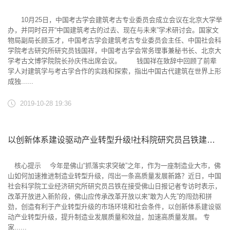
10月25日，中国考古学会建筑考古专业委员会成立会议在北京大学举
办，并同时召开“中国建筑考古的过去、现在与未来”学术研讨会。国家文
物局副局长顾玉才，中国考古学会建筑考古专业委员会主任、中国社会科
学院考古研究所研究员钱国祥，中国考古学会常务理事兼秘书长、北京大
学考古文博学院院长孙庆伟出席会议。 钱国祥在致辞中回顾了前辈
学人对建筑学与考古学合作的实践和探索，指出中国古代建筑在世界上形
成独......
2019-10-28 19:36
以创新体系建设驱动产业转型升级!社科院研究员吕铁建议佛山>>
核心提示 今年是佛山“抓落实求突破”之年，作为一座制造业大市，佛
山如何加速推进制造业转型升级，闯出一条高质量发展新路？近日，中国
社会科学院工业经济研究所研究员吕铁在接受佛山日报记者专访时表示，
改革开放进入新阶段，佛山应传承改革开放以来“敢为人先”的闯劲和拼
劲，创造有利于产业转型升级的市场环境和社会条件，以创新体系建设驱
动产业转型升级，提升制造业发展质量和效益，加速高质量发展。 专
家......