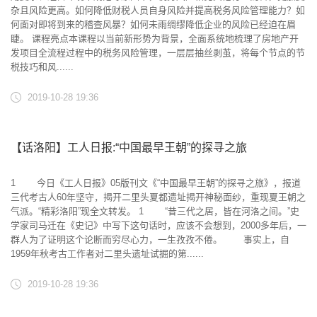
杂且风险更高。如何降低财税人员自身风险并提高税务风险管理能力？如
何面对即将到来的稽查风暴？如何未雨绸缪降低企业的风险已经迫在眉
睫。 课程亮点本课程以当前新形势为背景，全面系统地梳理了房地产开
发项目全流程过程中的税务风险管理，一层层抽丝剥茧，将每个节点的节
税技巧和风......
2019-10-28 19:36
【话洛阳】工人日报:“中国最早王朝”的探寻之旅
1 今日《工人日报》05版刊文《“中国最早王朝”的探寻之旅》，报道
三代考古人60年坚守，揭开二里头夏都遗址揭开神秘面纱，重现夏王朝之
气派。“精彩洛阳”现全文转发。 1 “昔三代之居，皆在河洛之间。”史
学家司马迁在《史记》中写下这句话时，应该不会想到，2000多年后，一
群人为了证明这个论断而穷尽心力，一生孜孜不倦。 事实上，自
1959年秋考古工作者对二里头遗址试掘的第......
2019-10-28 19:36