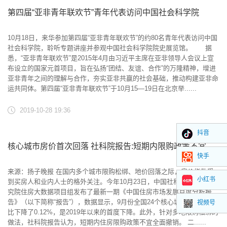
第四届“亚非青年联欢节”青年代表访问中国社会科学院
10月18日，来华参加第四届“亚非青年联欢节”的约80名青年代表访问中国
社会科学院，聆听专题讲座并参观中国社会科学院院史展览馆。 据
悉，“亚非青年联欢节”是2015年4月由习近平主席在亚非领导人会议上宣
布设立的国家元首项目，旨在弘扬“团结、友谊、合作”的万隆精神，增进
亚非青年之间的理解与合作，夯实亚非共赢的社会基础，推动构建亚非命
运共同体。第四届“亚非青年联欢节”于10月15—19日在北京举......
2019-10-28 19:36
抖音
核心城市房价首次回落 社科院报告:短期内限购政策不宜全面撤销
快手
来源：扬子晚报 在国内多个城市限购松绑、地价回落之际，房价指数受
小红书
到买房人和业内人士的格外关注。今年10月23日，中国社科院财经战略研
究院住房大数据项目组发布了最新一期《中国住房市场发展月度分析报
告》（以下简称“报告”），数据显示，9月份全国24个核心城市的房价环
视频号
比下降了0.12%，是2019年以来的首度下降。此外，针对多地限购松绑的
做法，社科院报告认为，短期内住房限购政策不宜全面撤销。 二......